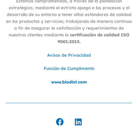
Estamos comprometidos, a través de la planeación
estratégica, mediante el estricto apego a los procesos y el
desarrollo de su entorno a tener altos estándares de calidad
en los productos y servicios; trabajando de manera continua
a fin de asegurar la satisfacción y requerimientos de
nuestros clientes mediante la
certificación de calidad ISO
9001:2015.
Avisos de Privacidad
Función de Cumplimento
www.biodist.com
F
L
a
i
c
n