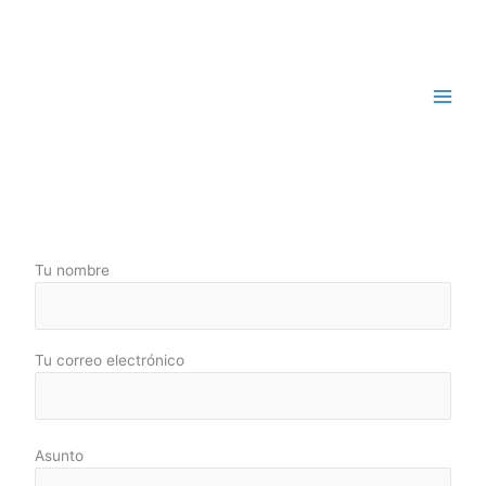
Ir
al
contenido
CONTÁCTANOS
Tu nombre
Tu correo electrónico
Asunto