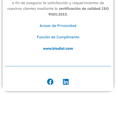
a fin de asegurar la satisfacción y requerimientos de
nuestros clientes mediante la
certificación de calidad ISO
9001:2015.
Avisos de Privacidad
Función de Cumplimento
www.biodist.com
F
L
a
i
c
n
e
k
b
e
o
d