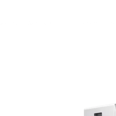
ervicios
Ventajas BIODIST
Contacto
Pol
OLECULAR