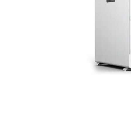
RE)
pueden realizar en lugares
 áreas con condiciones
iología molecular.
elativamente rápido lo que
tar a los pacientes, por lo
contienen todos los reactivos
e emplean tanto la tecnología