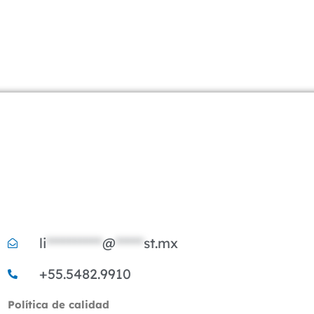
li
**********
@
*****
st.mx
+55.5482.9910
Política de calidad​​