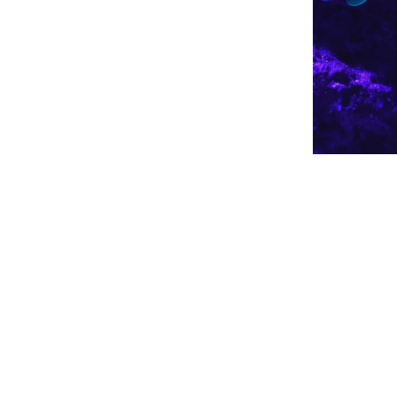
ía molecular
POC
as especiales ni