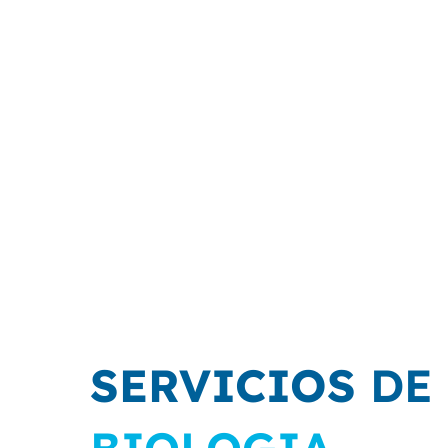
las pruebas de biología molecular.
Para el caso de los equipos de biolog
(Point Of Care)
no se requieren ni áre
personal altamente calificado.
SERVICIOS
DE