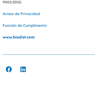
9001:2015.
Avisos de Privacidad
Función de Cumplimento
www.biodist.com
F
L
a
i
c
n
e
k
b
e
o
d
o
i
k
n