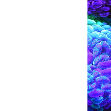
que se encarga
o de la
s y el diseño de
ma importancia
s de la vida.
el uso de
 extractores,
guridad,
ros accesorios y
renado.
o en áreas
cesos especiales para