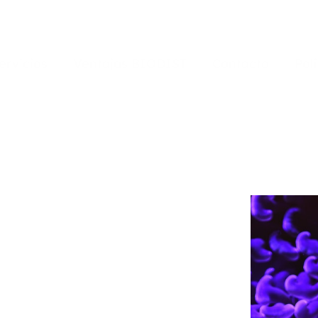
ervicios
Ventajas BIODIST
Contacto
Pol